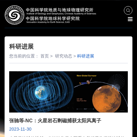
科研进展
您当前的位置：
首页
>
研究动态
>
科研进展
张驰等-NC：火星岩石剩磁捕获太阳风离子
2023-11-30