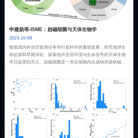
境。其中一个关键手段是对火星表面进行高分辨率的光谱观
存在较大的不确定度，因此目前仅获得了少量低频火震位置信
测。 然而，火星经常出现沙尘暴，这不仅覆盖了地表，还覆
息，而且不同研究对部分火震的定位结果也存在明显差异，从
盖了探测设备，进而影响载荷的探测性能。光谱观测中，精确
而制约了对火震活动性的深入认识和对火星内部结构的有效约
的定标至关重要，但不幸的是，火星车上的两块定标板（白板
束。 针对火震反方位角定位难题，中国科学院地质与地球物理
申建勋等-ISME：趋磁细菌与天体生物学
和灰板）很快被沙尘覆盖。虽然没有专门的相机记录定标板的
研究所王旭博士后、陈凌研究员和王新副研究员经过反复试验
2023-10-08
状态，但根据太阳能板上的沙尘积累情况（图2），沙尘覆盖问
测试，提出了一种基于变参数极化分析的单台站事件反方位角
题显而易见。沙尘覆盖了定标板，导致使用这两块板定标的同
随着国内外深空探测任务和行星科学的蓬勃发展，研究地球生
有效测定方法，用以确定InSight低频火震的反方位角。该方法
一目标光谱数据不一致，而且得到的火星表面反射率显著大于
命起源和早期演化、探索地外宜居环境与生命信号的天体生物
采用滑动时间和频率窗来处理波形数据，基于主成分分析分别
所有其他火星探测任务观测的结果，这给数据解释带来了极大
学日益受到关注。趋磁细菌是一类在细胞内合成纳米级铁磁性
获取每个参数组合下的火震事件波形极化特征和噪声极化特
的挑战。 图2“祝融号”火星车太阳能电池板随着时间积累
颗粒（成分为磁铁矿或胶黄铁矿，称为磁小体）且沿着磁场方
征，并通过统计分析和与噪声对比确定事件反方位角的最优估
了一层沙尘。光谱仪定标板同样也会被沙尘覆盖 在轨标
向定向运动的微生物总称，火星陨石ALH84001中曾发现疑似
计和不确定度。为了验证方法的有效性，研究团队将其应用于
定还原火表真实光谱 中国科学院地质与地球物理研究所
微生物成因的纳米级磁铁矿颗粒，趋磁细菌由此一度成为天体
两个已知真实位置（由轨道图像确认）的火星陨石撞击事件
的科研团队提出了一种光谱解混策略，以恢复火星车上洁净定
生物学的重要研究对象。然而，后续研究发现，无机化学过程
S1094b和S1000a波形数据。采用新方法约束的位置比已报道
标板的真实辐亮度，不确定度为14%（图3）。在实验室进行了
也可能形成类似的铁磁性矿物。趋磁细菌是否可能在类比地外
的InSight团队MQS（MarsQuakeService）定位结果更接近真
仿真实验来验证这个方法，得到了很好的效果。同时，他们还
的极端环境（特别是类火星环境）中生存如何识别生物成因和
实的陨石撞击点，两个事件反方位角测定值与真实值的差距分
评估和标定了探测器的温度变化、定标板的非均匀性以及大气
化学成因的纳米级铁磁性矿物这些关键科学问题的深入剖析将
别缩小了约5度和14度（图1）。这表明新方法能够有效压制参
传输过程对光谱的影响。标定后，“祝融号”火星车的原位近红外
有助于更好地指导未来地外生命信号的探测与研究。 近日，中
数主观选择所带来的影响，在反方位角测定精度方面具有显著
光谱数据质量得到了显著提高，这对于小尺度矿物的识别以及
国科学院地质与地球物理研究所地球与行星物理院重点实验室
优势。 图1两个火星陨石撞击事件的真实位置（黑色五角
轨道遥感数据的校准具有重要意义。完成数据的在轨标定后，
的申建勋博士后与合作导师林巍研究员等，联合国内外合作