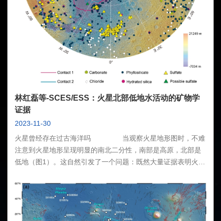
结果。他们首次估算出磁重联在火尾的发生率约为平均每天
球物理研究所张驰博士与导师戎昭金研究员、魏勇研究员，和
0.46次，比在地球磁尾的情况（约每天0.34次）更高。磁重联
瑞典空间物理研究所、日本京都大学、日本东京大学、美国波
事件主要发生在火尾的中部或正Y半球或负Z半球（图
士顿大学、北京大学、美国爱荷华大学、美国加州大学伯克利
1）。 图1电流片事件在（a）X-YMSE平面、（d）X-
分校、武汉大学等多家国内外科研单位携手合作，首次发现了
ZMSE平面和（g）Y-ZMSE平面上的投影。其中，重联电流
火星壳磁场能捕获太阳风离子的直接观测证据（如图3所
片、未重联电流片和不确定事件分别用红色、蓝色和灰色表
示）。 具体来说，他们在检查了大量的观测事件后，发现当
示；（b,e,h）未重联电流片在MSE坐标中的发生率分布；
MAVEN飞船穿越火星壳磁场区域时，有时会探测到离子能谱呈
（c,f,i）重联电流片在MSE坐标中的发生率分布。格子中的数字
现出“先上升—后下降”的能量色散结构（图3）。这一色散现象
林红磊等-SCES/ESS：火星北部低地水活动的矿物学
代表事件数 他们统计了电流片的特征（图2），从而寻找火尾
在地球磁层辐射带观测中普遍存在，这实际上就是捕获离子漂
证据
磁重联频繁发生的原因。结果表明，火尾电流片的平均厚度比
移运动的直接反映——不同能量的离子在空间中有着不同的漂
2023-11-30
质子趋肤深度更薄，而地球磁尾电流片的厚度一般为数个质子
移轨迹。当飞船穿越壳磁场区域时，在时序上会记录到不同能
趋肤深度。质子尺度的电流片是磁重联发生的必要条件，因
火星曾经存在过古海洋吗 当观察火星地形图时，不难
量的离子，从而会显示出这些色散结构特征。经过深入的数据
此，更薄的火尾电流片意味着这里更容易发生磁重联。尽管火
注意到火星地形呈现明显的南北二分性，南部是高原，北部是
解析，他们发现这些捕获离子（主要成分为H+）并非来源于火
尾瓣区的磁场比地球弱，但电流片更薄，导致电流密度比地球
低地（图1）。这自然引发了一个问题：既然大量证据表明火星
星，而是来源于太阳风。这表明太阳风与壳磁场的相互作用发
上更高。 图2火尾电流片相关参数的直方图。（a）电流片
早期曾有水流的活动，水流是否注入了这片占据火星表面三分
生了某种物理过程，使太阳风离子得以注入到火星壳磁场中。
厚度；（b）瓣区磁场强度；（c）峰值电流密度；（d）不对称
之一的低洼区域而汇聚成一个古海洋先前的研究基于南北二分
同时离子的漂移运动使得高（低）能量的离子倾向于分布在火
度；（e）氧氢比；（f）值。图a中的点虚线和长虚线分别指示
性地形和北方荒原组（可能的海洋沉积地质单元）的空间分
星壳磁场的内部（外部）区域（参见图3和图4）。 图3(a)
质子热回旋半径和质子趋肤深度的中位值。（g-i）电流片的厚
布，绘制出类似古海岸带的边界，这被认为火星存在古海洋的
在壳磁场磁赤道平面上的磁场强度空间分布；(b)MAVEN所穿越
度和电流密度在火尾不同位置处的分布 为了评估磁重联对火尾
最有力证据之一。此外，峡谷网络和三角洲沉积等地貌特征的