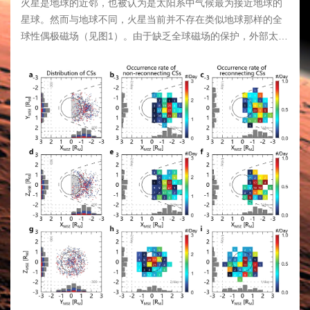
火星是地球的近邻，也被认为是太阳系中气候最为接近地球的
星球。然而与地球不同，火星当前并不存在类似地球那样的全
球性偶极磁场（见图1）。由于缺乏全球磁场的保护，外部太阳
风可直接轰击火星大气，并剥蚀火星大气粒子致其逃逸，这使
得当前火星的气候环境要比地球恶劣得多。但火星表面残剩的
岩石磁场表明，至少在37亿年前火星具有像地球一样的全球偶
极磁场，并极有可能拥有适合生命生存的宜居环境。因此，一
般认为，当前火星就是地球未来演化的模样。 图1地球和
火星的对比。左图为地球，地球存在由全球性的偶极地磁场。
火星当前没有全球性磁场，但在表面（尤其南半球）广泛分布
着岩石剩磁 研究表明，地磁场能有效屏蔽太阳风高能
粒子的主要原因在于，地磁场较强、尺度较大、磁场环境稳
定，这使得“打进”地磁场中的太阳风粒子容易被地磁场捕获住
——粒子沿磁力线呈现弹跳运动，并环绕地球出现漂移运动
（见图2）。不同于地球，火星虽然缺乏全球性的磁场，但火星
表面到处分布着局部、小尺度的强磁场区，人们称这些磁场为
壳磁场（如图2所示）。这些壳磁场可延伸至高达1000公里处
的区域，并与外部太阳风发生相互作用。 图2左图为带电
粒子在地磁场中的运动轨迹，其中蓝线为磁力线，黄色曲线代