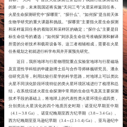
的第一步，未来我国还将实施“天问三号”火星采样返回任务。
火星生命探测研究中“探哪里”、“探什么”、“如何探”是当前天体
生物学研究的重大课题和挑战。“探哪里”主要指火星生命探测
和采样返回任务的着陆区和采样区的确定；“探什么”主要是目
标生命信号的遴选；“如何探”则涉及生命信号准确探测和解译
所需的分析技术和载荷设备等。这三者相辅相成，需要在火星
任务规划之初就进行科学布局并开展预先研究。
近日，我所
地球与行星物理院重点实验室
地球与行星磁场
及宜居性学科组的申建勋博士后与合作导师
林巍
研究员、
潘永
信
研究员等，利用比较行星学的科学思路，对地球上可以类比
火星不同演化阶段环境特征的类火星环境区域进行了梳理和总
结，在系统综述火星生命探测中常用的生命信号及其主要探测
技术手段的基础上，将地球上的代表性类火星环境分成四类，
分别类比火星演化的四个地质历史时期：诺亚纪早期至中期
（
4.1～3.8 Ga
）、诺亚纪晚期至西方纪早期（
3.8～3.4 Ga
）、
西方纪晚期至亚马逊纪早期（
3.4～(2.1-1.4) Ga
）、亚马逊纪中