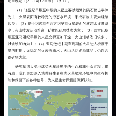
期至晚期（
(2.1-1.4) Ga
至今）（图
1
）。
（
1
）诺亚纪早期至中期的火星主要以频繁的陨石撞击事件
为主，火星表面有较稳定的液态水环境，形成矿物主要为硅酸
盐类；（
2
）诺亚纪晚期至西方纪早期火星表面的液态水逐渐减
少，火山喷发活动普遍，矿物以硫酸盐类为主；（
3
）西方纪晚
期至亚马逊纪早期的火星变得更加干燥，火山活动依旧较多，
以含铁矿物为主；（
4
）亚马逊纪中期至晚期的火星进入极度干
旱的时期，无稳定的火表液态水，火山活动逐渐减弱，仍以含
铁矿物为主。
研究这四大类地球类火星环境中的生命和非生命过程，将
有助于我们更加深入地理解生命在类火星极端环境中的生存机
制和保留下的各种信号，为火星生命探测提供新认知。